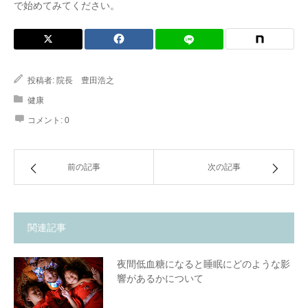
で始めてみてください。
投稿者:
院長 豊田浩之
健康
コメント:
0
前の記事
次の記事
関連記事
夜間低血糖になると睡眠にどのような影
響があるかについて