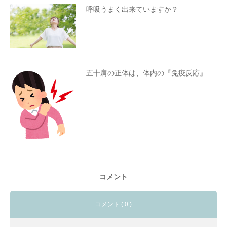
コントロール
呼吸うまく出来ていますか？
【実践】パピー・ポジション（肘立ちローテータ
ー）
プロからのアドバイス：大切なのは「回数」では
なく「質」
五十肩の正体は、体内の『免疫反応』
コメント
コメント ( 0 )