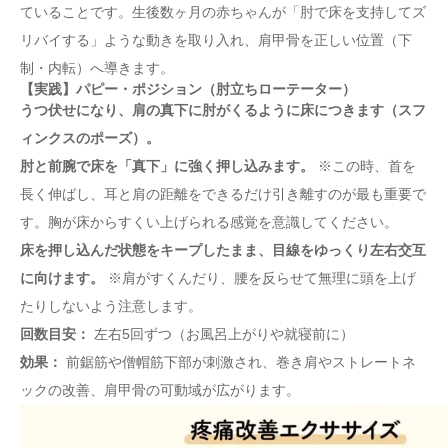
ていることです。生後数ヶ月の赤ちゃんが「肘で床を支持してズ
リバイする」ような動きを取り入れ、肩甲骨を正しい位置（下
制・内転）へ導きます。
【実践】パピー・ポジション（肘立ちローテーター）
うつ伏せになり、肩の真下に肘がくるように床につきます（スフ
ィンクスのポーズ）。
肘と前腕で床を「真下」に強く押し込みます。
※この時、首を
長く伸ばし、耳と肩の距離をできるだけ引き離すのが最も重要で
す。胸が床からすくい上げられる感覚を意識してください。
床を押し込んだ状態をキープしたまま、目線をゆっくり左右交互
に向けます。
※肩がすくんだり、腰を反らせて無理に頭を上げ
たりしないよう注意します。
回数目安：
左右5回ずつ（お風呂上がりや就寝前に）
効果：
前鋸筋や僧帽筋下部が刺激され、巻き肩やストレートネ
ックの改善、肩甲骨の可動域が広がります。