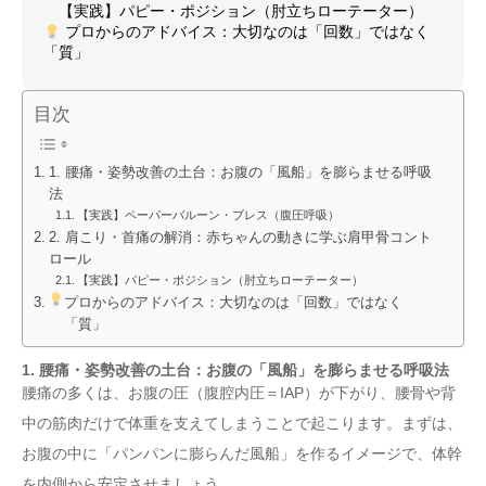
【実践】パピー・ポジション（肘立ちローテーター）
プロからのアドバイス：大切なのは「回数」ではなく
「質」
目次
1. 腰痛・姿勢改善の土台：お腹の「風船」を膨らませる呼吸
法
【実践】ペーパーバルーン・ブレス（腹圧呼吸）
2. 肩こり・首痛の解消：赤ちゃんの動きに学ぶ肩甲骨コント
ロール
【実践】パピー・ポジション（肘立ちローテーター）
プロからのアドバイス：大切なのは「回数」ではなく
「質」
1. 腰痛・姿勢改善の土台：お腹の「風船」を膨らませる呼吸法
腰痛の多くは、お腹の圧（腹腔内圧＝IAP）が下がり、腰骨や背
中の筋肉だけで体重を支えてしまうことで起こります。まずは、
お腹の中に「パンパンに膨らんだ風船」を作るイメージで、体幹
を内側から安定させましょう。