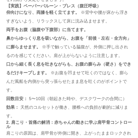
【実践】ペーパーバルーン・ブレス（腹圧呼吸）
仰向けになり、両膝を軽く立てます。
※背中や腰が床から浮き
すぎないよう、リラックスして床に沈み込ませます。
両手をお腹（脇腹や下腹部）に当てます。
鼻からゆっくり息を吸いながら、お腹を「前後・左右・全方向」
に膨らませます。
※手で触っている脇腹が、外側に押し出され
るのを感じてください。肩が上がらないように注意します。
口から細く長く息を吐きながらも、お腹の膨らみ（硬さ）をでき
るだけキープします。
※お腹を凹ませて吐くのではなく、膨ら
んだ風船を内側から突っ張らせたまま息を吐くのがポイントで
す。
回数目安：
5〜10回（朝起きた時や、デスクワークの合間に）
効果：
天然のコルセットが働き、腰椎への負担が劇的に減りま
す。
2. 肩こり・首痛の解消：赤ちゃんの動きに学ぶ肩甲骨コントロー
ル
肩こりの原因は、肩甲骨が外側に開き、上がったままロックされ