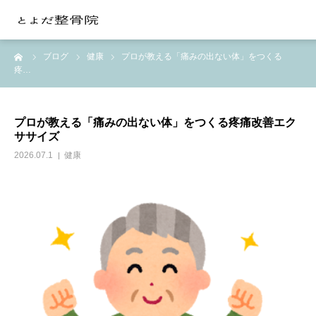
ーム
ブログ
健康
プロが教える「痛みの出ない体」をつくる
当院の紹介
疼…
整体施術
プロが教える「痛みの出ない体」をつくる疼痛改善エク
ササイズ
交通事故の治療
2026.07.1
健康
料金
月額会員制
お問い合わせ
よみもの