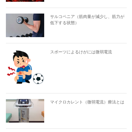
サルコペニア（筋肉量が減少し、筋力が
低下する状態）
スポーツによるけがには微弱電流
マイクロカレント（微弱電流）療法とは
1. 腰痛・姿勢改善の土台：お腹の「風船」を膨らま
る呼吸法
【実践】ペーパーバルーン・ブレス（腹圧呼吸）
2. 肩こり・首痛の解消：赤ちゃんの動きに学ぶ肩甲