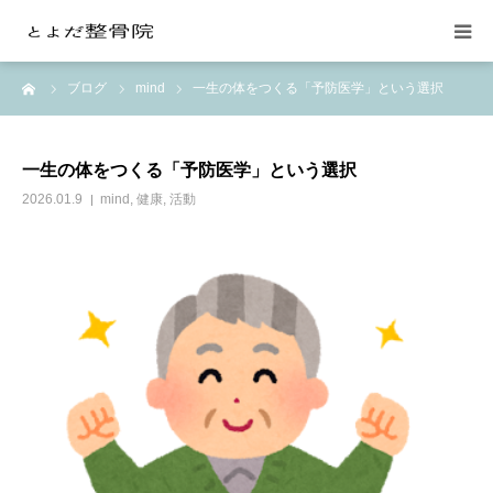
ーム
ブログ
mind
一生の体をつくる「予防医学」という選択
当院の紹介
整体施術
一生の体をつくる「予防医学」という選択
2026.01.9
mind
,
健康
,
活動
交通事故の治療
料金
月額会員制
お問い合わせ
よみもの