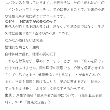
つバランスを崩していきます。予防医学は、その「崩れ始め」の
サインをいち早くキャッチし、早めに整えることで、将来の不調
や慢性化を未然に防ぐアプローチです。
なぜ今、予防医学が必要なのか？
現代人が抱える不調の多くは、急なケガや感染症ではなく、生活
習慣に由来する**「蓄積型の不調」**です。
なかなか抜けない疲労感
慢性的な肩こり・腰痛
自律神経の乱れ、睡眠の質の低下
これらを放置せず、早めにケアすることは、単に「痛みを防ぐ」
だけではありません。国や医療の現場でも、介護を必要とせず自
立して生活できる**「健康寿命」**を延ばすことが重視されてい
ます。不調を我慢し続けるよりも、早めに整える方が、結果とし
て人生をより長く、より楽しく謳歌できるからです。
出典：
厚生労働省「健康寿命の延伸について」（最新版公表資
料）、WHO「健康の定義」等