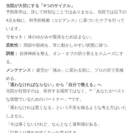
当院が大切にする「4つのサイクル」
予防医学は、決して特別なことではありません。当院では以下の
4点を軸に、科学的根拠（エビデンス）に基づいたケアを行って
います。
リセット：
体のゆがみや緊張をため込まない。
柔軟性：
関節や筋肉を、常に動かしやすい状態に保つ。
調整：
自律神経を整え、オン・オフの切り替えをスムーズにす
る。
メンテナンス：
疲労が「痛み」に変わる前に、プロの目で見極
める。
「通わなければならない」から「自分で整える」へ
当院が目指すのは、依存する場所ではなく、**「あなたがベスト
な状態でいるためのパートナー」**です。
「通わなければ悪くなる」という不安を煽るような考え方はいた
しません。
「今は痛くないけれど、なんとなく違和感がある」
「以前より疲れやすくなった気がする」