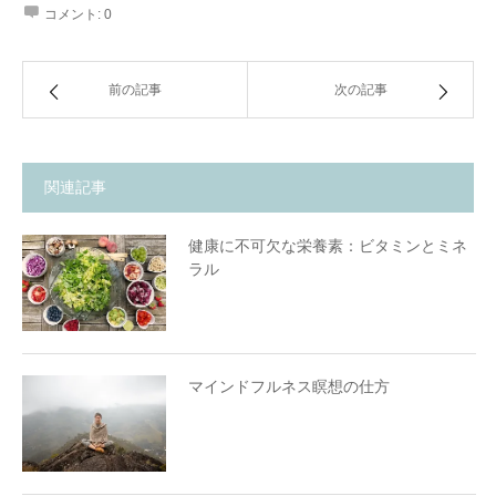
コメント:
0
前の記事
次の記事
予防医学とは：病気になる前に、体への「投資」
を。
なぜ今、予防医学が必要なのか？
関連記事
当院が大切にする「4つのサイクル」
「通わなければならない」から「自分で整える」へ
予防は、未来の自分への贈りもの
健康に不可欠な栄養素：ビタミンとミネ
ラル
マインドフルネス瞑想の仕方