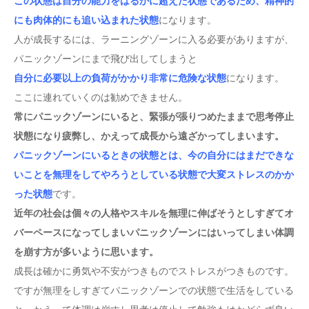
この状態は自分の能力をはるかに超えた状態であるため、精神的
にも肉体的にも追い込まれた状態
になります。
人が成長するには、ラーニングゾーンに入る必要がありますが、
パニックゾーンにまで飛び出してしまうと
自分に必要以上の負荷がかかり非常に危険な状態
になります。
ここに連れていくのは勧めできません。
常にパニックゾーンにいると、緊張が張りつめたままで思考停止
状態になり疲弊し、かえって成長から遠ざかってしまいます。
パニックゾーンにいるときの状態とは、今の自分にはまだできな
いことを無理をしてやろうとしている状態で大変ストレスのかか
った状態
です。
近年の社会は個々の人格やスキルを無理に伸ばそうとしすぎてオ
バーペースになってしまいパニックゾーンにはいってしまい体調
を崩す方が多いように思います。
成長は確かに勇気や不安がつきものでストレスがつきものです。
ですが無理をしすぎてパニックゾーンでの状態で生活をしている