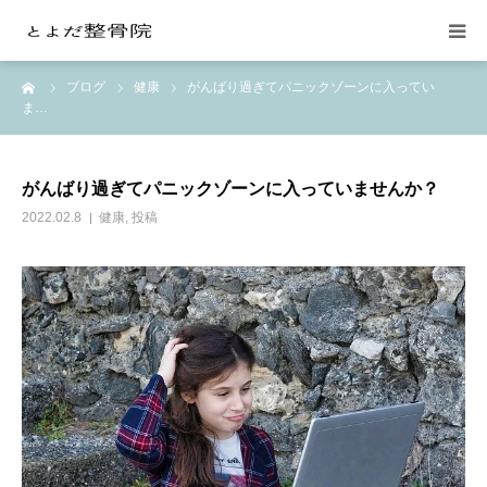
ーム
ブログ
健康
がんばり過ぎてパニックゾーンに入ってい
当院の紹介
ま…
整体施術
がんばり過ぎてパニックゾーンに入っていませんか？
交通事故の治療
2022.02.8
健康
,
投稿
料金
月額会員制
お問い合わせ
よみもの