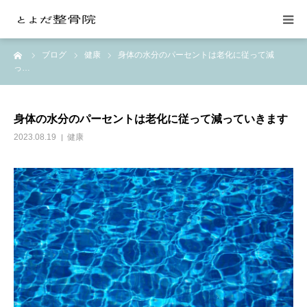
ーム
ブログ
健康
身体の水分のパーセントは老化に従って減
当院の紹介
っ…
整体施術
身体の水分のパーセントは老化に従って減っていきます
交通事故の治療
2023.08.19
健康
料金
月額会員制
お問い合わせ
よみもの