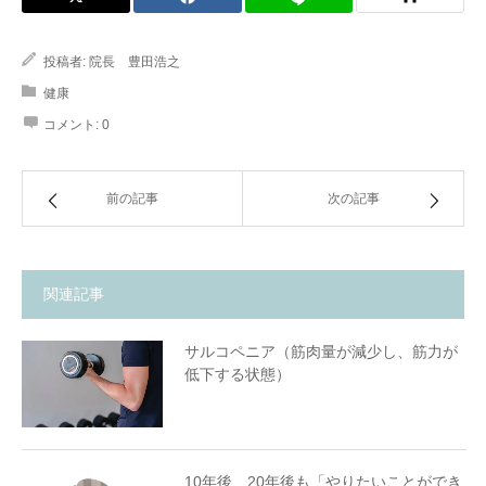
投稿者:
院長 豊田浩之
健康
コメント:
0
前の記事
次の記事
ストレッチで逆に痛める人が多い理由と、正しく効か
せるコツ
結論：ストレッチは“気持ちいいところで止める”が正
解
関連記事
よくある間違い
正しいストレッチのコツ
ストレッチを控えた方がいいケース
サルコペニア（筋肉量が減少し、筋力が
まとめ
低下する状態）
10年後、20年後も「やりたいことができ