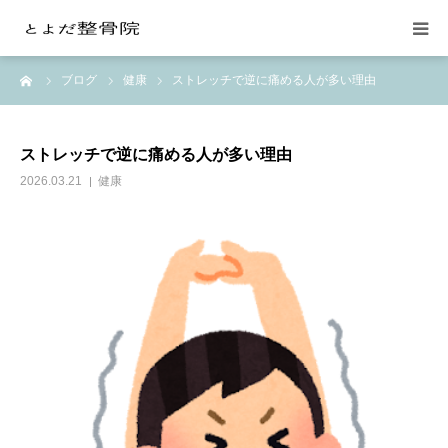
ーム
ブログ
健康
ストレッチで逆に痛める人が多い理由
当院の紹介
整体施術
ストレッチで逆に痛める人が多い理由
2026.03.21
健康
交通事故の治療
料金
月額会員制
お問い合わせ
よみもの