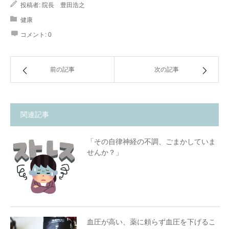
投稿者:
院長 豊田浩之
健康
コメント:
0
前の記事
次の記事
関連記事
「その自律神経の不調、ごまかしていま
せんか？」
1. 腰痛とサヨナラできる！
2. ポッコリお腹がスッキリ、姿勢が美しく
3. 疲れにくい「省エネな体」に
4. 呼吸が深くなり、心もリラックス
血圧が高い、薬に頼らず血圧を下げるこ
「一生モノの体」を一緒に作りましょう