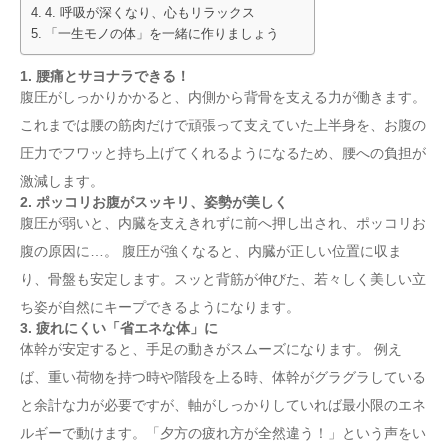
4. 呼吸が深くなり、心もリラックス
「一生モノの体」を一緒に作りましょう
1. 腰痛とサヨナラできる！
腹圧がしっかりかかると、内側から背骨を支える力が働きます。
これまでは腰の筋肉だけで頑張って支えていた上半身を、お腹の
圧力でフワッと持ち上げてくれるようになるため、腰への負担が
激減します。
2. ポッコリお腹がスッキリ、姿勢が美しく
腹圧が弱いと、内臓を支えきれずに前へ押し出され、ポッコリお
腹の原因に…。 腹圧が強くなると、内臓が正しい位置に収ま
り、骨盤も安定します。スッと背筋が伸びた、若々しく美しい立
ち姿が自然にキープできるようになります。
3. 疲れにくい「省エネな体」に
体幹が安定すると、手足の動きがスムーズになります。 例え
ば、重い荷物を持つ時や階段を上る時、体幹がグラグラしている
と余計な力が必要ですが、軸がしっかりしていれば最小限のエネ
ルギーで動けます。「夕方の疲れ方が全然違う！」という声をい