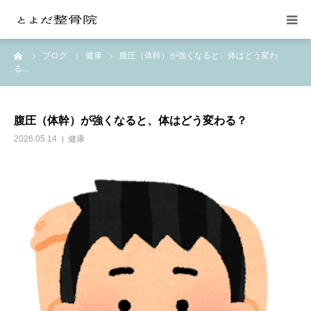
ーム
ブログ
健康
腹圧（体幹）が強くなると、体はどう変わ
当院の紹介
る…
整体施術
腹圧（体幹）が強くなると、体はどう変わる？
交通事故の治療
2026.05.14
健康
料金
月額会員制
お問い合わせ
よみもの