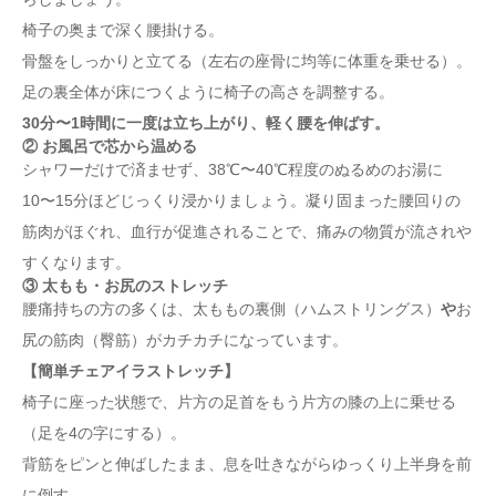
椅子の奥まで深く腰掛ける。
骨盤をしっかりと立てる（左右の座骨に均等に体重を乗せる）。
足の裏全体が床につくように椅子の高さを調整する。
30分〜1時間に一度は立ち上がり、軽く腰を伸ばす。
② お風呂で芯から温める
シャワーだけで済ませず、38℃〜40℃程度のぬるめのお湯に
10〜15分ほどじっくり浸かりましょう。凝り固まった腰回りの
筋肉がほぐれ、血行が促進されることで、痛みの物質が流されや
すくなります。
③ 太もも・お尻のストレッチ
腰痛持ちの方の多くは、太ももの裏側（ハムストリングス）
や
お
尻の筋肉（臀筋）がカチカチになっています。
【簡単チェアイラストレッチ】
椅子に座った状態で、片方の足首をもう片方の膝の上に乗せる
（足を4の字にする）。
背筋をピンと伸ばしたまま、息を吐きながらゆっくり上半身を前
に倒す。