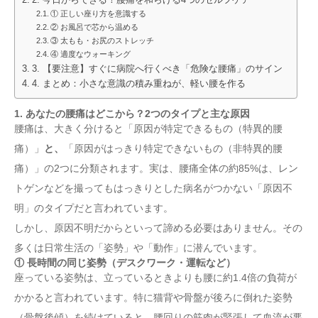
① 正しい座り方を意識する
② お風呂で芯から温める
③ 太もも・お尻のストレッチ
④ 適度なウォーキング
3. 【要注意】すぐに病院へ行くべき「危険な腰痛」のサイン
4. まとめ：小さな意識の積み重ねが、軽い腰を作る
1. あなたの腰痛はどこから？2つのタイプと主な原因
腰痛は、大きく分けると「原因が特定できるもの（特異的腰
痛）」
と、
「原因がはっきり特定できないもの（非特異的腰
痛）」の2つに分類されます。実は、腰痛全体の約85%は、レン
トゲンなどを撮ってもはっきりとした病名がつかない「原因不
明」のタイプだと言われています。
しかし、原因不明だからといって諦める必要はありません。その
多くは日常生活の「姿勢」や「動作」に潜んでいます。
① 長時間の同じ姿勢（デスクワーク・運転など）
座っている姿勢は、立っているときよりも腰に約1.4倍の負荷が
かかると言われています。特に猫背や骨盤が後ろに倒れた姿勢
（骨盤後傾）を続けていると、腰回りの筋肉が緊張して血流が悪