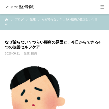
ーム
ブログ
健康
なぜ治らない？つらい腰痛の原因と、今日
当院の紹介
か…
整体施術
なぜ治らない？つらい腰痛の原因と、今日からできる4
つの改善セルフケア
交通事故の治療
2026.06.11
健康
,
腰痛
料金
月額会員制
お問い合わせ
よみもの