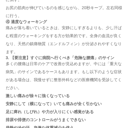
お尻の筋肉が伸びているのを感じながら、20秒キープ。左右同様
に行う。
④ 適度なウォーキング
痛みが落ち着いているときは、安静にしすぎるよりも、少し汗ば
む程度のウォーキングをする方が効果的です。全身の血流が良く
なり、天然の鎮痛物質（エンドルフィン）が分泌されやすくなり
ます。
3. 【要注意】すぐに病院へ行くべき「危険な腰痛」のサイン
多くの腰痛は日常のケアで改善が見込めますが、中には「重大な
病気」のサインであるケースもあります。もし以下のような症状
1. あなたの腰痛はどこから？2つのタイプと主な原因
がある場合は、我慢せずに整形外科などの医療機関を受診してく
① 長時間の同じ姿勢（デスクワーク・運転など）
ださい。
② 筋力の低下と柔軟性の不足
激しい痛みが徐々に強くなっている
③ 精神的なストレス
安静にして（横になって）いても痛みが全く引かない
2. 今日からできる！腰痛を和らげる4つのセルフケア
足に痺れ（しびれ）や力が入りにくい感覚がある
① 正しい座り方を意識する
排尿や排便のコントロールがうまくできない
② お風呂で芯から温める
③ 太もも・お尻のストレッチ
発熱や冷や汗、急激な体重減少を伴う