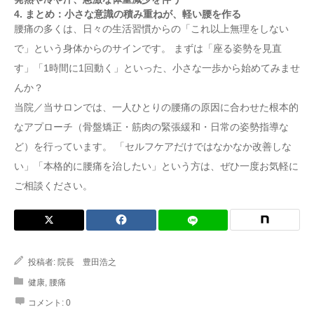
④ 適度なウォーキング
4. まとめ：小さな意識の積み重ねが、軽い腰を作る
3. 【要注意】すぐに病院へ行くべき「危険な腰痛」の
腰痛の多くは、日々の生活習慣からの「これ以上無理をしない
サイン
4. まとめ：小さな意識の積み重ねが、軽い腰を作る
で」という身体からのサインです。 まずは「座る姿勢を見直
す」「1時間に1回動く」といった、小さな一歩から始めてみませ
んか？
当院／当サロンでは、一人ひとりの腰痛の原因に合わせた根本的
なアプローチ（骨盤矯正・筋肉の緊張緩和・日常の姿勢指導な
ど）を行っています。 「セルフケアだけではなかなか改善しな
い」「本格的に腰痛を治したい」という方は、ぜひ一度お気軽に
ご相談ください。
投稿者:
院長 豊田浩之
健康
,
腰痛
コメント:
0