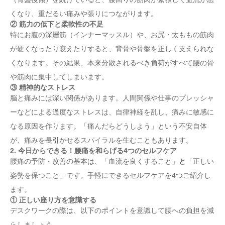
くなり、重だるい痛みや張りにつながります。
② 筋力の低下と柔軟性の不足
特にお腹の深層筋（インナーマッスル）や、お尻・太ももの筋肉
が硬くなったり衰えたりすると、背骨や骨盤を正しく支えられな
くなります。その結果、本来分散されるべき負荷がすべて腰の骨
や筋肉に集中してしまいます。
③ 精神的なストレス
脳と痛みには深い関係があります。人間関係や仕事のプレッシャ
ーなどによる過度なストレスは、自律神経を乱し、痛みに敏感に
なる原因を作ります。「痛んだらどうしよう」という不安自体
が、痛みを長引かせるスパイラルを生むこともあります。
2. 今日からできる！腰痛を和らげる4つのセルフケア
腰痛の予防・改善の基本は、「血流を良くすること」
と
「正しい
姿勢を保つこと」です。手軽にできるセルフケアを4つご紹介し
ます。
① 正しい座り方を意識する
デスクワークの際は、以下のポイントを意識して腰への負担を減
らしましょう。