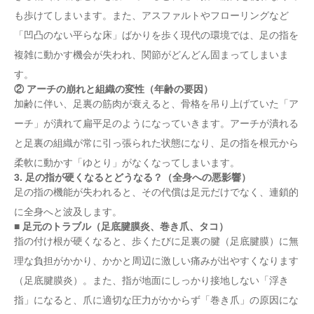
も歩けてしまいます。また、アスファルトやフローリングなど
「凹凸のない平らな床」ばかりを歩く現代の環境では、足の指を
複雑に動かす機会が失われ、関節がどんどん固まってしまいま
す。
② アーチの崩れと組織の変性（年齢の要因）
加齢に伴い、足裏の筋肉が衰えると、骨格を吊り上げていた「ア
ーチ」が潰れて扁平足のようになっていきます。アーチが潰れる
と足裏の組織が常に引っ張られた状態になり、足の指を根元から
柔軟に動かす「ゆとり」がなくなってしまいます。
3. 足の指が硬くなるとどうなる？（全身への悪影響）
足の指の機能が失われると、その代償は足元だけでなく、連鎖的
に全身へと波及します。
■ 足元のトラブル（足底腱膜炎、巻き爪、タコ）
指の付け根が硬くなると、歩くたびに足裏の腱（足底腱膜）に無
理な負担がかかり、かかと周辺に激しい痛みが出やすくなります
（足底腱膜炎）。また、指が地面にしっかり接地しない「浮き
指」になると、爪に適切な圧力がかからず「巻き爪」の原因にな