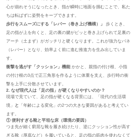
心が崩れそうになったとき、指が瞬時に地面を掴むことで、私た
ちは転ばずに姿勢をキープできます。
歩行をスムーズにする「レバー（巻き上げ機構）」
歩くとき、
足の指が上を向くと、足の裏の腱がピッと巻き上げられて足裏の
アーチ（土まず）がガッチリと硬くなります。これが強力なバネ
（レバー）となり、効率よく前に進む推進力を生み出していま
す。
衝撃を逃がす「クッション」機能
かかと、親指の付け根、小指
の付け根の3点で正三角形を作るように体重を支え、歩行時の衝
撃を上手に分散させています。
2. なぜ現代人は「足の指」が硬くなりやすいのか？
現場で見ていて、足の指が硬くなる背景には、「現代の生活環
境」
と
「年齢による変化」の2つの大きな要因があると考えてい
ます。
① 便利すぎる靴と平坦な床（環境の要因）
つま先が細く窮屈な靴を履き続けたり、逆にクッション性が高す
ぎる靴（厚底など）を履いていると、足の指の筋肉を使わなくて