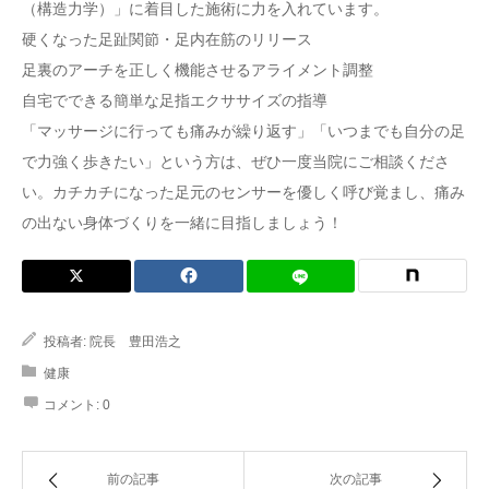
（構造力学）」に着目した施術に力を入れています。
硬くなった足趾関節・足内在筋のリリース
足裏のアーチを正しく機能させるアライメント調整
自宅でできる簡単な足指エクササイズの指導
「マッサージに行っても痛みが繰り返す」「いつまでも自分の足
で力強く歩きたい」という方は、ぜひ一度当院にご相談くださ
い。カチカチになった足元のセンサーを優しく呼び覚まし、痛み
の出ない身体づくりを一緒に目指しましょう！
投稿者:
院長 豊田浩之
健康
コメント:
0
前の記事
次の記事