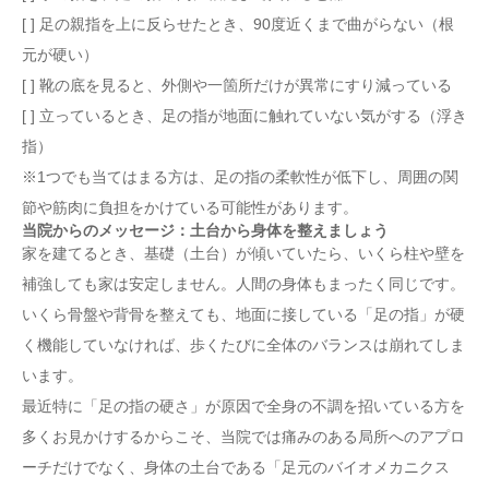
[ ] 足の親指を上に反らせたとき、90度近くまで曲がらない（根
元が硬い）
[ ] 靴の底を見ると、外側や一箇所だけが異常にすり減っている
[ ] 立っているとき、足の指が地面に触れていない気がする（浮き
指）
※1つでも当てはまる方は、足の指の柔軟性が低下し、周囲の関
節や筋肉に負担をかけている可能性があります。
当院からのメッセージ：土台から身体を整えましょう
家を建てるとき、基礎（土台）が傾いていたら、いくら柱や壁を
1. 足の指は、身体の「高性能センサー」であり「レ
補強しても家は安定しません。人間の身体もまったく同じです。
バー」
2. なぜ現代人は「足の指」が硬くなりやすいのか？
いくら骨盤や背骨を整えても、地面に接している「足の指」が硬
3. 足の指が硬くなるとどうなる？（全身への悪影
く機能していなければ、歩くたびに全体のバランスは崩れてしま
響）
あなたの足は大丈夫？「足趾の硬さ」セルフチェッ
います。
ク
最近特に「足の指の硬さ」が原因で全身の不調を招いている方を
当院からのメッセージ：土台から身体を整えましょ
う
多くお見かけするからこそ、当院では痛みのある局所へのアプロ
ーチだけでなく、身体の土台である「足元のバイオメカニクス