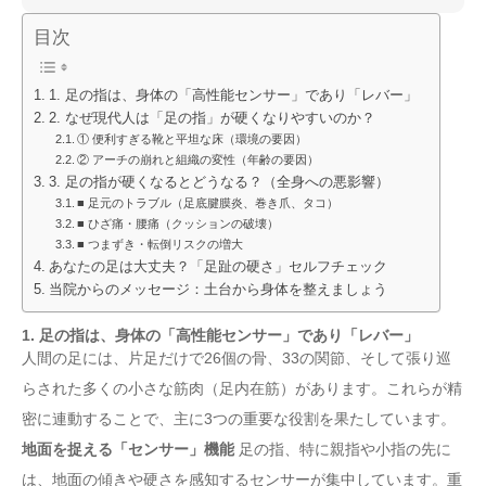
目次
1. 足の指は、身体の「高性能センサー」であり「レバー」
2. なぜ現代人は「足の指」が硬くなりやすいのか？
① 便利すぎる靴と平坦な床（環境の要因）
② アーチの崩れと組織の変性（年齢の要因）
3. 足の指が硬くなるとどうなる？（全身への悪影響）
■ 足元のトラブル（足底腱膜炎、巻き爪、タコ）
■ ひざ痛・腰痛（クッションの破壊）
■ つまずき・転倒リスクの増大
あなたの足は大丈夫？「足趾の硬さ」セルフチェック
当院からのメッセージ：土台から身体を整えましょう
1. 足の指は、身体の「高性能センサー」であり「レバー」
人間の足には、片足だけで26個の骨、33の関節、そして張り巡
らされた多くの小さな筋肉（足内在筋）があります。これらが精
密に連動することで、主に3つの重要な役割を果たしています。
地面を捉える「センサー」機能
足の指、特に親指や小指の先に
は、地面の傾きや硬さを感知するセンサーが集中しています。重