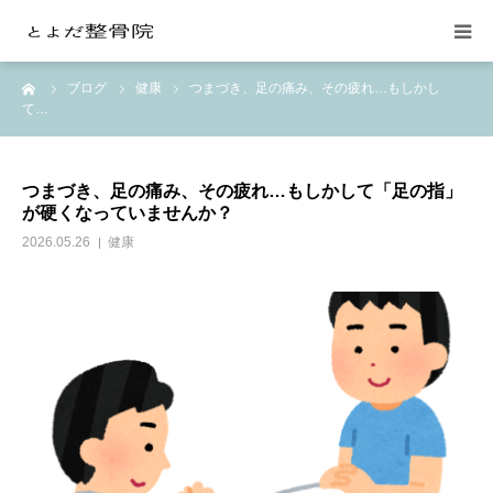
ーム
ブログ
健康
つまづき、足の痛み、その疲れ…もしかし
当院の紹介
て…
整体施術
つまづき、足の痛み、その疲れ…もしかして「足の指」
が硬くなっていませんか？
交通事故の治療
2026.05.26
健康
料金
月額会員制
お問い合わせ
よみもの