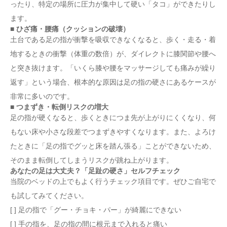
ったり、特定の場所に圧力が集中して硬い「タコ」ができたりし
ます。
■ ひざ痛・腰痛（クッションの破壊）
土台である足の指が衝撃を吸収できなくなると、歩く・走る・着
地するときの衝撃（体重の数倍）が、ダイレクトに膝関節や腰へ
と突き抜けます。「いくら膝や腰をマッサージしても痛みが繰り
返す」という場合、根本的な原因は足の指の硬さにあるケースが
非常に多いのです。
■ つまずき・転倒リスクの増大
足の指が硬くなると、歩くときにつま先が上がりにくくなり、何
もない床や小さな段差でつまずきやすくなります。また、よろけ
たときに「足の指でグッと床を踏ん張る」ことができないため、
そのまま転倒してしまうリスクが跳ね上がります。
あなたの足は大丈夫？「足趾の硬さ」セルフチェック
当院のベッドの上でもよく行うチェック項目です。ぜひご自宅で
も試してみてください。
[ ] 足の指で「グー・チョキ・パー」が綺麗にできない
[ ] 手の指を、足の指の間に根元まで入れると痛い